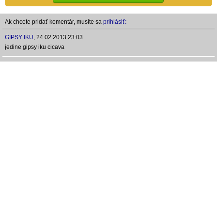
Ak chcete pridať komentár, musíte sa
prihlásiť:
GIPSY IKU
,
24.02.2013 23:03
jedine gipsy iku cicava