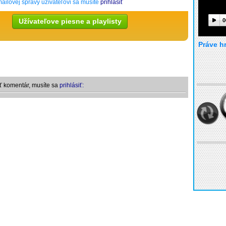
ailovej správy užívateľovi sa musíte
prihlásiť
Užívateľove piesne a playlisty
0
Práve h
ť komentár, musíte sa
prihlásiť: