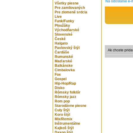
Na odoslanie e-m
Všetky piesne
Pre zamilovaných
Pre zlomené srdcia
Live
Funk/Funky
Ploužáky
Východňarské
Slovenské
České
Halgato
Pavlovský štýl
Ak chcete prida
Čardáše
Rumunské
Maďarské
Balkánske
Cimbalovka
Fox
Gospel
Hip-Hop/Rap
Disko
Rómsky folklór
Rómsky jazz
Rom pop
Starodávne piesne
Culy štýl
Koro štýl
Mix/Remix
Inštrumentálne
Kajkoš štýl
Daxon štýl