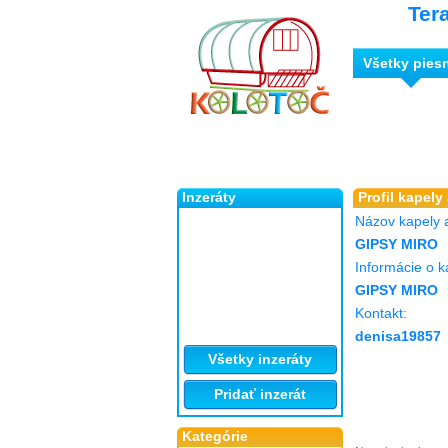
Ter
Všetky pies
Inzeráty
Profil kapely
Názov kapely 
GIPSY MIRO
Informácie o k
GIPSY MIRO
Kontakt:
denisa19857
Všetky inzeráty
Pridať inzerát
Kategórie