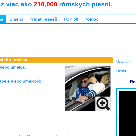
az viac ako
210,000
rómskych piesní.
ne
Umelci
Pridať pieseň
TOP 50
Pomoc
 alebo umelca
Užívateľ:
alebo umelca:
Heslo:
apele alebo umelcovi:
Re