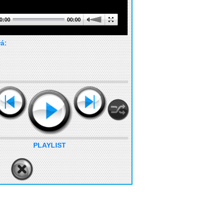
0:00
00:00
rá:
PLAYLIST