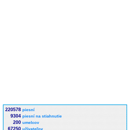
220578
piesní
9304
piesní na stiahnutie
200
umelcov
67250
užívateľov