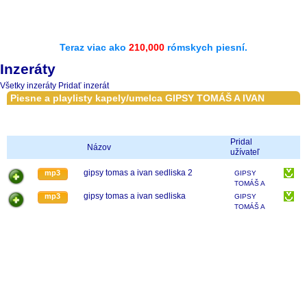
Teraz viac ako
210,000
rómskych piesní.
Inzeráty
Všetky inzeráty
Pridať inzerát
Piesne a playlisty kapely/umelca GIPSY TOMÁŠ A IVAN
Pridal
Názov
užívateľ
gipsy tomas a ivan sedliska 2
mp3
GIPSY
TOMÁŠ A
IVAN
gipsy tomas a ivan sedliska
mp3
GIPSY
TOMÁŠ A
IVAN