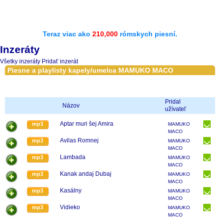
Teraz viac ako
210,000
rómskych piesní.
Inzeráty
Všetky inzeráty
Pridať inzerát
Piesne a playlisty kapely/umelca MAMUKO MACO
Pridal
Názov
užívateľ
Aptar muri šej Amira
mp3
MAMUKO
MACO
Avilas Romnej
mp3
MAMUKO
MACO
Lambada
mp3
MAMUKO
MACO
Kanak andaj Dubaj
mp3
MAMUKO
MACO
Kasálny
mp3
MAMUKO
MACO
Vidieko
mp3
MAMUKO
MACO