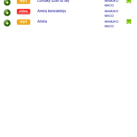
Lumaky szan tu šej
mp3
MAMUKO
MACO
Amira kerestelejv
video
MAMUKO
MACO
Amira
mp3
MAMUKO
MACO