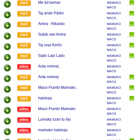
Me tut kamav
mp3
MAMUKO
MACO
Taj ando Párko
mp3
MAMUKO
MACO
Amira - Rikardo
mp3
MAMUKO
MACO
Sukár san Amira
mp3
MAMUKO
MACO
Taj voja Kinčo
mp3
MAMUKO
MACO
Sajlo Lajo Lajlo
mp3
MAMUKO
MACO
Anta romnej .
video
MAMUKO
MACO
Anta romnej
mp3
MAMUKO
MACO
Maco-Franto-Mamuko..
mp3
MAMUKO
MACO
haleluja
mp3
MAMUKO
MACO
Maco-Franto-Mamuko
video
MAMUKO
MACO
Lumaky szan tu šej
video
MAMUKO
MACO
mamuko haleluja
video
MAMUKO
MACO