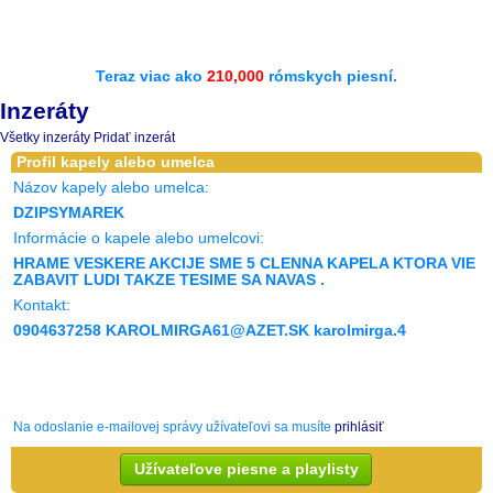
Teraz viac ako
210,000
rómskych piesní.
Inzeráty
Všetky inzeráty
Pridať inzerát
Profil kapely alebo umelca
Názov kapely alebo umelca:
DZIPSYMAREK
Informácie o kapele alebo umelcovi:
HRAME VESKERE AKCIJE SME 5 CLENNA KAPELA KTORA VIE
ZABAVIT LUDI TAKZE TESIME SA NAVAS .
Kontakt:
0904637258 KAROLMIRGA61@AZET.SK karolmirga.4
Na odoslanie e-mailovej správy užívateľovi sa musíte
prihlásiť
Užívateľove piesne a playlisty