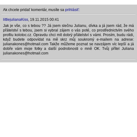
Ak chcete pridať komentár, musíte sa
prihlásiť:
littlejulianaKiss
,
19.11.2015 00:41
Jak je vše, co s tebou ?? Já jsem slečnu Julianu, dívka a já jsem rád, že má
přátelství s tebou, jsem si vybral zájem o vás poté, co prostřednictvím svého
profilu kolotoc.cz. Opravdu chci mít dobrý přátelství s vámi. Prosím, budu rádi,
když budete odpovídat na mě skrz můj soukromý e-mailem na adrese:
julianakones@hotmail.com Takže můžeme poznat se navzájem víc lepší a já
dobře vám moje fotky a další podrobnosti o mně OK. Tvůj přítel Juliana
julianakones@hotmail.com