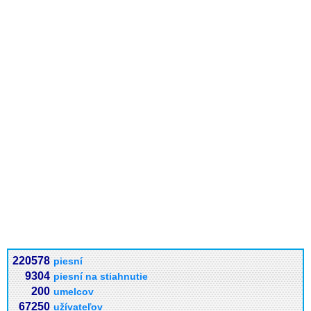
220578
piesní
9304
piesní na stiahnutie
200
umelcov
67250
užívateľov