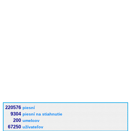
220576
piesní
9304
piesní na stiahnutie
200
umelcov
67250
užívateľov