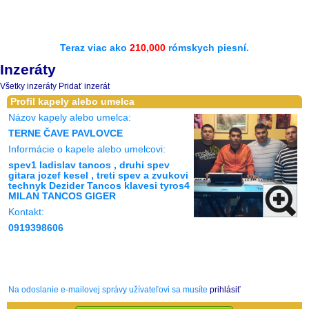
Teraz viac ako
210,000
rómskych piesní.
Inzeráty
Všetky inzeráty
Pridať inzerát
Profil kapely alebo umelca
Názov kapely alebo umelca:
TERNE ČAVE PAVLOVCE
Informácie o kapele alebo umelcovi:
spev1 ladislav tancos , druhi spev
gitara jozef kesel , treti spev a zvukovi
technyk Dezider Tancos klavesi tyros4
MILAN TANCOS GIGER
Kontakt:
0919398606
Na odoslanie e-mailovej správy užívateľovi sa musíte
prihlásiť