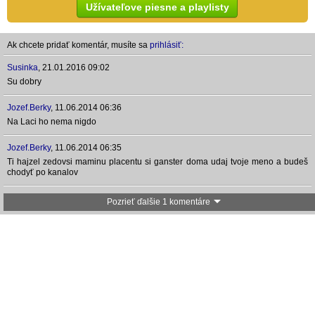
Užívateľove piesne a playlisty
Ak chcete pridať komentár, musíte sa
prihlásiť:
Susinka
,
21.01.2016 09:02
Su dobry
Jozef.Berky
,
11.06.2014 06:36
Na Laci ho nema nigdo
Jozef.Berky
,
11.06.2014 06:35
Ti hajzel zedovsi maminu placentu si ganster doma udaj tvoje meno a budeš
chodyť po kanalov
Pozrieť ďalšie 1 komentáre