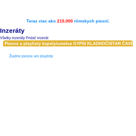
Teraz viac ako
210,000
rómskych piesní.
Inzeráty
Všetky inzeráty
Pridať inzerát
Piesne a playlisty kapely/umelca GYPSI KLADNOČISTAR ČAVE
Žiadne piesne ani playlisty