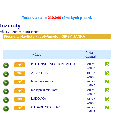
Teraz viac ako
210,000
rómskych piesní.
Inzeráty
Všetky inzeráty
Pridať inzerát
Piesne a playlisty kapely/umelca GIPSY JANKA
Pridal
Názov
užívateľ
IšLO DZIVCE VEčER PO VODU
mp3
GIPSY
JANKA
ATLANTIDA
mp3
GIPSY
JANKA
laca misa negra
mp3
GIPSY
JANKA
most pred minulost
mp3
GIPSY
JANKA
LUDOVKA
mp3
GIPSY
JANKA
OJ DADE SOKERAV
mp3
GIPSY
JANKA