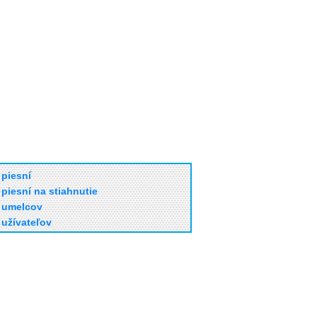
piesní
piesní na stiahnutie
umelcov
užívateľov