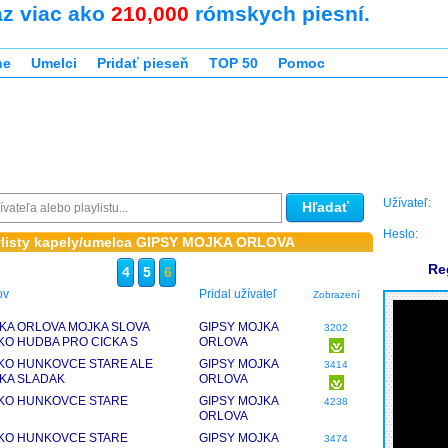
az viac ako
210,000
rómskych piesní.
ne
Umelci
Pridať pieseň
TOP 50
Pomoc
Užívateľ:
Hľadať
Heslo:
aylisty kapely/umelca GIPSY MOJKA ORLOVA
Re
4
5
6
ov
Pridal užívateľ
Zobrazení
KA ORLOVA MOJKA SLOVA
GIPSY MOJKA
3202
KO HUDBA PRO CICKA S
ORLOVA
OVE NEW 2013
KO HUNKOVCE STARE ALE
GIPSY MOJKA
3414
KA SLADAK
ORLOVA
KO HUNKOVCE STARE
GIPSY MOJKA
4238
ORLOVA
KO HUNKOVCE STARE
GIPSY MOJKA
3474