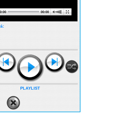
0:00
00:00
rá:
PLAYLIST