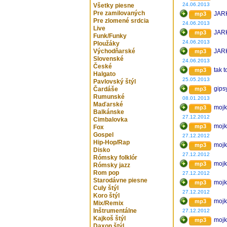
24.06.2013
Všetky piesne
Pre zamilovaných
JAR
mp3
Pre zlomené srdcia
24.06.2013
Live
JAR
mp3
Funk/Funky
24.06.2013
Ploužáky
Východňarské
JAR
mp3
Slovenské
24.06.2013
České
tak t
mp3
Halgato
25.05.2013
Pavlovský štýl
gips
Čardáše
mp3
Rumunské
08.01.2013
Maďarské
mojk
mp3
Balkánske
27.12.2012
Cimbalovka
mojk
mp3
Fox
Gospel
27.12.2012
Hip-Hop/Rap
mojk
mp3
Disko
27.12.2012
Rómsky folklór
mojk
mp3
Rómsky jazz
Rom pop
27.12.2012
Starodávne piesne
mojk
mp3
Culy štýl
27.12.2012
Koro štýl
mojk
mp3
Mix/Remix
Inštrumentálne
27.12.2012
Kajkoš štýl
mojk
mp3
Daxon štýl