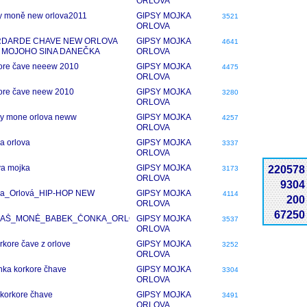
ORLOVA
y moně new orlova2011
GIPSY MOJKA
3521
ORLOVA
DARDE CHAVE NEW ORLOVA
GIPSY MOJKA
4641
 MOJOHO SINA DANEČKA
ORLOVA
OVA2011
ore čave neeew 2010
GIPSY MOJKA
4475
ORLOVA
ore čave neew 2010
GIPSY MOJKA
3280
ORLOVA
y mone orlova neww
GIPSY MOJKA
4257
ORLOVA
a orlova
GIPSY MOJKA
3337
ORLOVA
va mojka
GIPSY MOJKA
220578
3173
ORLOVA
9304
ka_Orlová_HIP-HOP NEW
GIPSY MOJKA
4114
200
ORLOVA
67250
AŠ_MONĚ_BABEK_ČONKA_ORLOVÁÁÁÁ
GIPSY MOJKA
3537
ORLOVA
rkore čave z orlove
GIPSY MOJKA
3252
ORLOVA
nka korkore čhave
GIPSY MOJKA
3304
ORLOVA
korkore čhave
GIPSY MOJKA
3491
ORLOVA