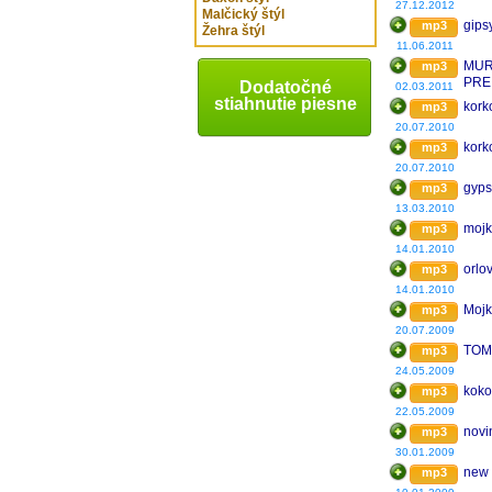
27.12.2012
Malčický štýl
gips
mp3
Žehra štýl
11.06.2011
MUR
mp3
PRE
Dodatočné
02.03.2011
ORL
stiahnutie piesne
kork
mp3
20.07.2010
kork
mp3
20.07.2010
gyps
mp3
13.03.2010
mojk
mp3
14.01.2010
orlo
mp3
14.01.2010
Moj
mp3
20.07.2009
TOM
mp3
24.05.2009
koko
mp3
22.05.2009
novi
mp3
30.01.2009
new 
mp3