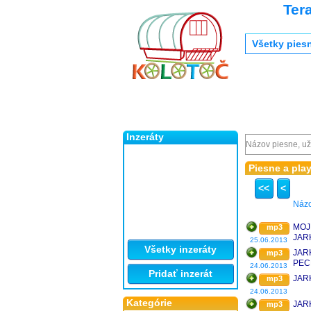
Ter
Všetky pies
Inzeráty
Piesne a pl
<<
<
Náz
MOJ
mp3
JAR
25.06.2013
ORL
Všetky inzeráty
JAR
mp3
PEC
24.06.2013
Pridať inzerát
JAR
mp3
24.06.2013
Kategórie
JAR
mp3