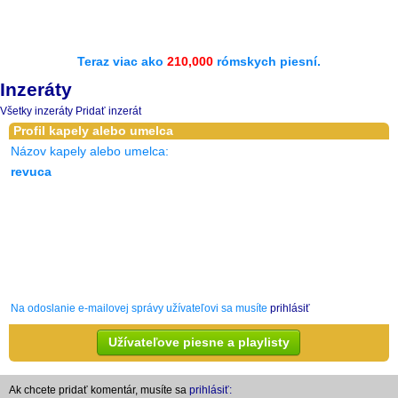
Teraz viac ako
210,000
rómskych piesní.
Inzeráty
Všetky inzeráty
Pridať inzerát
Profil kapely alebo umelca
Názov kapely alebo umelca:
revuca
Na odoslanie e-mailovej správy užívateľovi sa musíte
prihlásiť
Užívateľove piesne a playlisty
Ak chcete pridať komentár, musíte sa
prihlásiť: