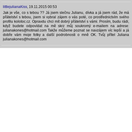
littlejulianaKiss
,
19.11.2015 00:53
Jak je vše, co s tebou ?? Já jsem slečnu Julianu, dívka a já jsem rád, že má
přátelství s tebou, jsem si vybral zájem o vás poté, co prostřednictvím svého
profilu kolotoc.cz. Opravdu chci mít dobrý přátelství s vámi. Prosím, budu rádi,
když budete odpovídat na mě skrz můj soukromý e-mailem na adrese:
julianakones@hotmail.com Takže můžeme poznat se navzájem víc lepší a já
dobře vám moje fotky a další podrobnosti o mně OK. Tvůj přítel Juliana
julianakones@hotmail.com