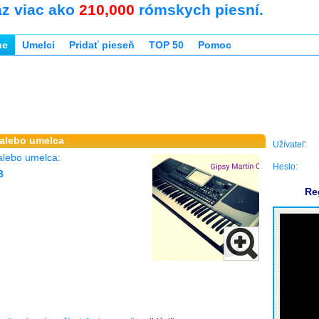
az viac ako
210,000
rómskych piesní.
ne
Umelci
Pridať pieseň
TOP 50
Pomoc
 alebo umelca
Užívateľ:
alebo umelca:
Heslo:
B
Re