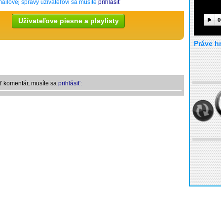
ailovej správy užívateľovi sa musíte
prihlásiť
Užívateľove piesne a playlisty
0
Práve h
ť komentár, musíte sa
prihlásiť: