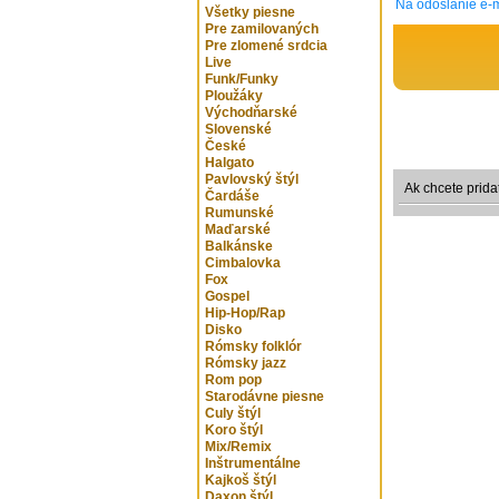
Na odoslanie e-m
Všetky piesne
Pre zamilovaných
Pre zlomené srdcia
Live
Funk/Funky
Ploužáky
Východňarské
Slovenské
České
Halgato
Pavlovský štýl
Ak chcete prida
Čardáše
Rumunské
Maďarské
Balkánske
Cimbalovka
Fox
Gospel
Hip-Hop/Rap
Disko
Rómsky folklór
Rómsky jazz
Rom pop
Starodávne piesne
Culy štýl
Koro štýl
Mix/Remix
Inštrumentálne
Kajkoš štýl
Daxon štýl