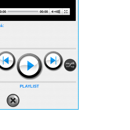
0:00
00:00
rá:
PLAYLIST