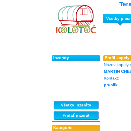
Ter
Všetky pies
Inzeráty
Profil kapely
Názov kapely 
MARTIN CHE
Kontakt:
pruclik
Všetky inzeráty
Pridať inzerát
Kategórie