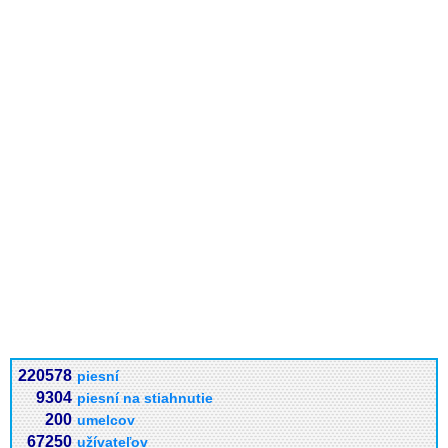
220578
piesní
9304
piesní na stiahnutie
200
umelcov
67250
užívateľov