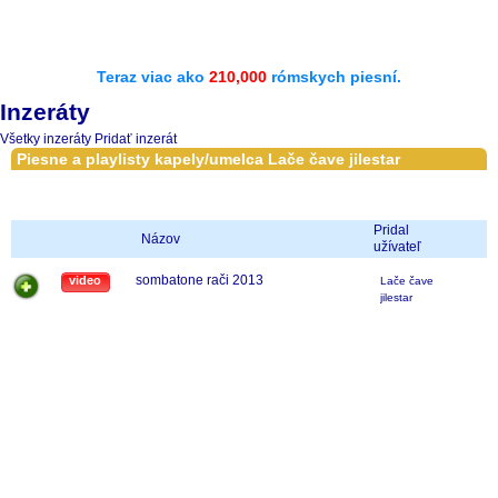
Teraz viac ako
210,000
rómskych piesní.
Inzeráty
Všetky inzeráty
Pridať inzerát
Piesne a playlisty kapely/umelca Lače čave jilestar
Pridal
Názov
užívateľ
sombatone rači 2013
video
Lače čave
jilestar