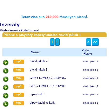
Teraz viac ako
210,000
rómskych piesní.
Inzeráty
Všetky inzeráty
Pridať inzerát
Piesne a playlisty kapely/umelca david jakub 1
1
2
>
>>
Pridal
Názov
užívateľ
david jakub 2
mp3
david jakub 1
david jakub 1
mp3
david jakub 1
GIPSY DAVID Z JAROVNIC
mp3
david jakub 1
GIPSY DAVID Z JAROVNIC
mp3
david jakub 1
gipsy kofki
mp3
david jakub 1
gipsy david vs kofki
mp3
david jakub 1