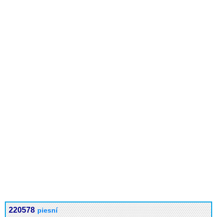
220578
piesní