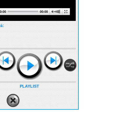
0:00
00:00
rá:
PLAYLIST