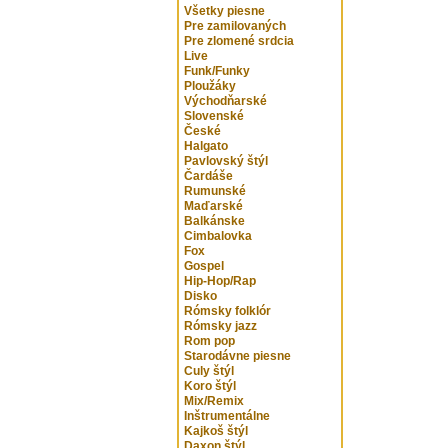
Všetky piesne
Pre zamilovaných
Pre zlomené srdcia
Live
Funk/Funky
Ploužáky
Východňarské
Slovenské
České
Halgato
Pavlovský štýl
Čardáše
Rumunské
Maďarské
Balkánske
Cimbalovka
Fox
Gospel
Hip-Hop/Rap
Disko
Rómsky folklór
Rómsky jazz
Rom pop
Starodávne piesne
Culy štýl
Koro štýl
Mix/Remix
Inštrumentálne
Kajkoš štýl
Daxon štýl