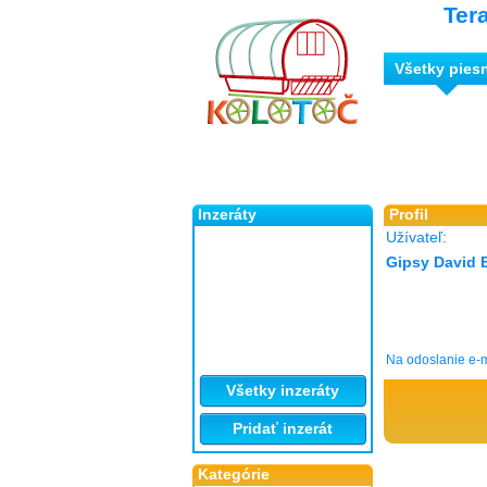
Ter
Všetky pies
Inzeráty
Profil
Užívateľ:
Gipsy David 
Na odoslanie e-m
Všetky inzeráty
Pridať inzerát
Kategórie