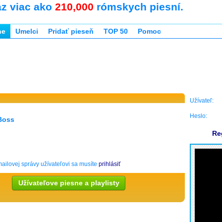
az viac ako
210,000
rómskych piesní.
ne
Umelci
Pridať pieseň
TOP 50
Pomoc
Užívateľ:
Heslo:
Boss
Re
ailovej správy užívateľovi sa musíte
prihlásiť
Užívateľove piesne a playlisty