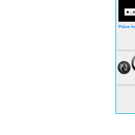
0
Práve h