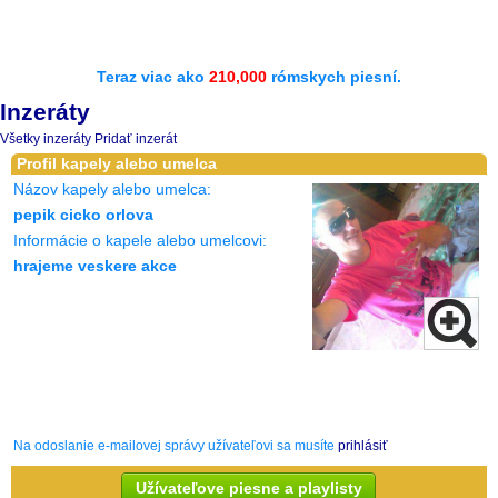
Teraz viac ako
210,000
rómskych piesní.
Inzeráty
Všetky inzeráty
Pridať inzerát
Profil kapely alebo umelca
Názov kapely alebo umelca:
pepik cicko orlova
Informácie o kapele alebo umelcovi:
hrajeme veskere akce
Na odoslanie e-mailovej správy užívateľovi sa musíte
prihlásiť
Užívateľove piesne a playlisty