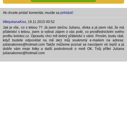
Ak chcete pridať komentár, musíte sa
prihlásiť:
littlejulianaKiss
,
19.11.2015 00:52
Jak je vše, co s tebou ?? Já jsem slečnu Julianu, dívka a já jsem rád, že má
přátelství s tebou, jsem si vybral zájem o vás poté, co prostřednictvím svého
profilu kolotoc.cz. Opravdu chci mít dobrý přátelství s vámi. Prosím, budu rádi,
když budete odpovídat na mě skrz můj soukromý e-mailem na adrese:
julianakones@hotmail.com Takže můžeme poznat se navzájem víc lepší a já
dobře vám moje fotky a další podrobnosti o mně OK. Tvůj přítel Juliana
julianakones@hotmail.com