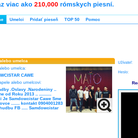
az viac ako
210,000
rómskych piesní.
ne
Umelci
Pridať pieseň
TOP 50
Pomoc
 alebo umelca
Užívateľ:
alebo umelca:
Heslo:
OWCISTAR CAWE
apele alebo umelcovi:
Re
adby .Oslavy .Narodeniny ..
me od Roku 2013 .. ..........
i Je Samdowcistar Cawe Sme
vce ....... kontakt 0904001283
hudbu FB ..... Samdowcistar