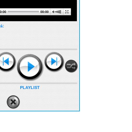
0:00
00:00
rá:
PLAYLIST