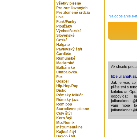
Všetky piesne
Pre zamilovaných
Pre zlomené srdcia
Na odoslanie e-m
Live
Funk/Funky
Ploužáky
Východňarské
Slovenské
České
Halgato
Pavlovský štýl
Čardáše
Rumunské
Maďarské
Ak chcete prida
Balkánske
Cimbalovka
littlejulianaKiss
Fox
Gospel
Jak je vše, co
Hip-Hop/Rap
přátelství s teb
Disko
kolotoc.cz. Opr
Rómsky folklór
odpovídat 
Rómsky jazz
julianakones@h
Rom pop
vám moje fot
Starodávne piesne
julianakones@
Culy štýl
Koro štýl
Mix/Remix
Inštrumentálne
Kajkoš štýl
Daxon štýl