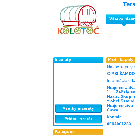
Ter
Všetky pies
Inzeráty
Profil kapely
Názov kapely 
GIPSI ŠAMD
Informácie o k
Hrajeme .. Sv
´..... Začaly s
Nazov Skupin
z obci Šamudo
Hrajeme zivu 
Všetky inzeráty
Cawe
Kontakt:
Pridať inzerát
0904001283
Kategórie