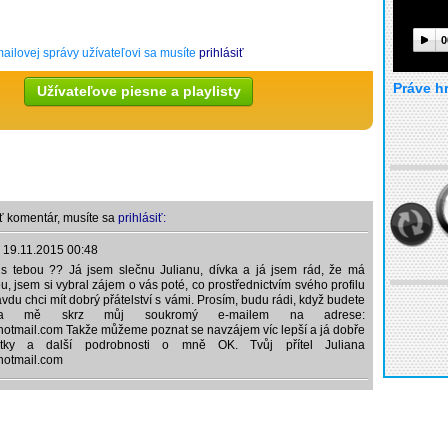
0
ailovej správy užívateľovi sa musíte
prihlásiť
Práve h
Užívateľove piesne a playlisty
ť komentár, musíte sa
prihlásiť:
,
19.11.2015 00:48
 s tebou ?? Já jsem slečnu Julianu, dívka a já jsem rád, že má
ou, jsem si vybral zájem o vás poté, co prostřednictvím svého profilu
avdu chci mít dobrý přátelství s vámi. Prosím, budu rádi, když budete
na mě skrz můj soukromý e-mailem na adrese:
otmail.com Takže můžeme poznat se navzájem víc lepší a já dobře
ky a další podrobnosti o mně OK. Tvůj přítel Juliana
hotmail.com