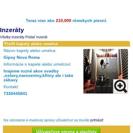
Teraz viac ako
210,000
rómskych piesní.
Inzeráty
Všetky inzeráty
Pridať inzerát
Profil kapely alebo umelca
Názov kapely alebo umelca:
Gipsy Nova Roma
Informácie o kapele alebo umelcovi:
hrajeme ruzné akce svadby
,oslavy,narozeniny,křtiny ale i take
zábavy
Kontakt:
7330445841
Na odoslanie e-mailovej správy užívateľovi sa musíte
prihlásiť
Užívateľove piesne a playlisty