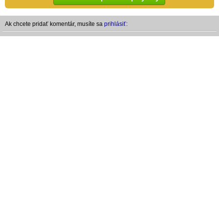
Ak chcete pridať komentár, musíte sa
prihlásiť: