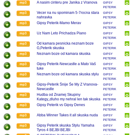
A nasim cinteru pre Janika z Vranova
mp3
GIPSY
PETERIK
Vecer na nu spominam 5-7rocna stara
mp3
GIPSY
nahravka
PETERIK
Gipsy Peterik-Mamo Merav
mp3
GIPSY
PETERIK
Uz Nam Leto Prichadza Piano
mp3
GIPSY
PETERIK
Od kamara pesnicka neznam boze
mp3
GIPSY
G,Peterik skuska
PETERIK
Neznam boze od kamara skuska
mp3
GIPSY
PETERIK
Gipsy Peterik-Newcastle a Mato Vaš
mp3
GIPSY
tuke
PETERIK
Neznam boze od kamara skuska stylu
mp3
GIPSY
PETERIK
Gipsy-Peterik Šnije Še My Z Vranova-
mp3
GIPSY
Newcastle
PETERIK
Hudba od Znamej Skupiny
mp3
GIPSY
Kategy,,dluho my nehral len tak skuska
PETERIK
Gipsy Peterik vs Gipsy Denes
mp3
GIPSY
PETERIK
Abba Winner Takes it all skuska nuda
mp3
GIPSY
PETERIK
Gipsy Peterik skuska Stylu Yamaha
mp3
GIPSY
Tyros 4 BEJBI BEJBI
PETERIK