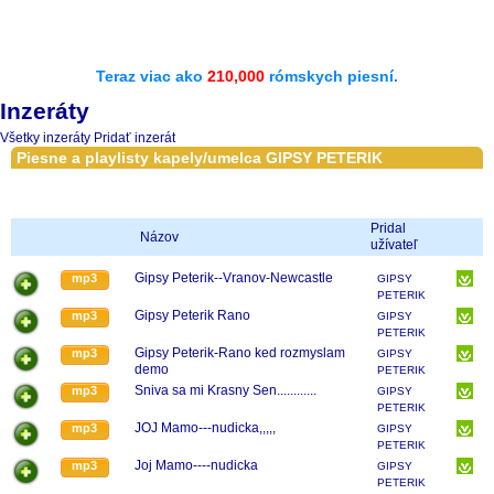
Teraz viac ako
210,000
rómskych piesní.
Inzeráty
Všetky inzeráty
Pridať inzerát
Piesne a playlisty kapely/umelca GIPSY PETERIK
Pridal
Názov
užívateľ
Gipsy Peterik--Vranov-Newcastle
mp3
GIPSY
PETERIK
Gipsy Peterik Rano
mp3
GIPSY
PETERIK
Gipsy Peterik-Rano ked rozmyslam
mp3
GIPSY
demo
PETERIK
Sniva sa mi Krasny Sen............
mp3
GIPSY
PETERIK
JOJ Mamo---nudicka,,,,,
mp3
GIPSY
PETERIK
Joj Mamo----nudicka
mp3
GIPSY
PETERIK