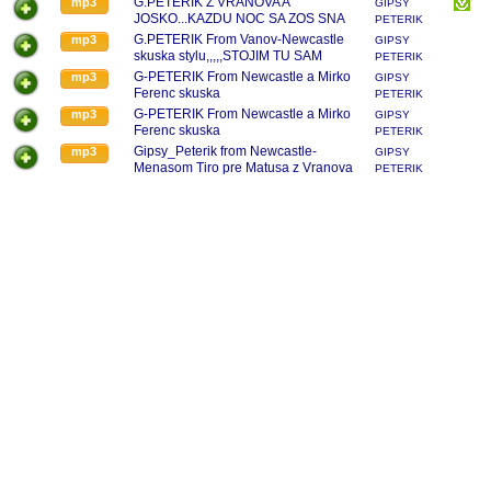
G.PETERIK Z VRANOVA A
mp3
GIPSY
JOSKO...KAZDU NOC SA ZOS SNA
PETERIK
BUDIM
G.PETERIK From Vanov-Newcastle
mp3
GIPSY
skuska stylu,,,,,STOJIM TU SAM
PETERIK
G-PETERIK From Newcastle a Mirko
mp3
GIPSY
Ferenc skuska
PETERIK
G-PETERIK From Newcastle a Mirko
mp3
GIPSY
Ferenc skuska
PETERIK
Gipsy_Peterik from Newcastle-
mp3
GIPSY
Menasom Tiro pre Matusa z Vranova
PETERIK