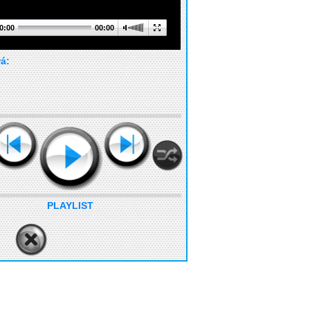
0:00
00:00
rá:
PLAYLIST