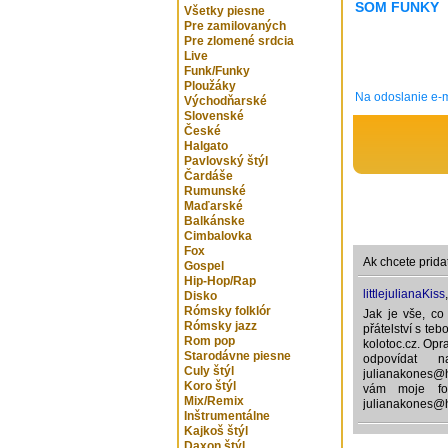
SOM FUNKY
Všetky piesne
Pre zamilovaných
Pre zlomené srdcia
Live
Funk/Funky
Ploužáky
Na odoslanie e-m
Východňarské
Slovenské
České
Halgato
Pavlovský štýl
Čardáše
Rumunské
Maďarské
Balkánske
Cimbalovka
Fox
Ak chcete prida
Gospel
Hip-Hop/Rap
littlejulianaKiss
Disko
Rómsky folklór
Jak je vše, co
Rómsky jazz
přátelství s teb
Rom pop
kolotoc.cz. Opr
Starodávne piesne
odpovídat 
Culy štýl
julianakones@h
Koro štýl
vám moje fot
Mix/Remix
julianakones@
Inštrumentálne
Kajkoš štýl
Daxon štýl