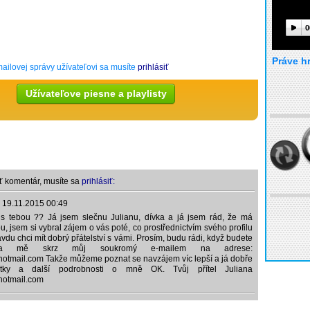
0
Práve h
ailovej správy užívateľovi sa musíte
prihlásiť
Užívateľove piesne a playlisty
ť komentár, musíte sa
prihlásiť:
,
19.11.2015 00:49
 s tebou ?? Já jsem slečnu Julianu, dívka a já jsem rád, že má
ou, jsem si vybral zájem o vás poté, co prostřednictvím svého profilu
avdu chci mít dobrý přátelství s vámi. Prosím, budu rádi, když budete
na mě skrz můj soukromý e-mailem na adrese:
otmail.com Takže můžeme poznat se navzájem víc lepší a já dobře
ky a další podrobnosti o mně OK. Tvůj přítel Juliana
hotmail.com