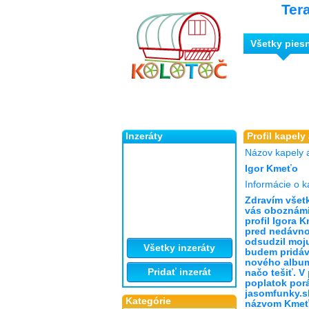
Ter
Všetky pies
Inzeráty
Profil kapely
Názov kapely 
Igor Kmeťo
Informácie o k
Zdravím všet
vás oboznámiť
profil Igora K
pred nedávno
odsudzil moj
Všetky inzeráty
budem pridáv
nového album
Pridať inzerát
načo tešiť. V
poplatok por
jasomfunky.s
Kategórie
názvom Kmeťo