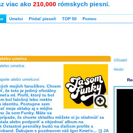
az viac ako
210,000
rómskych piesní.
ne
Umelci
Pridať pieseň
TOP 50
Pomoc
 alebo umelca
Užívateľ:
alebo umelca:
Heslo:
apele alebo umelcovi:
Re
kých mojích fanušíkov. Chcem
, že toto je jediný oficiálny
meťa ml. Profil, ktorý tu bol
m bol falošný lebo niekto
u identitu. Postupne sem
ať moje sklaby aj s môjho
u Ja som Funky. Máte sa
 prípade, že chcete skladbu môžete si ju stiahnúť za
átala alebo podporiť a objednať album na
k Ostastné pesničky budú na ďalšom profile s
band. Ďakujem s pozdravom váš Igor Kmeťo... :)) JA