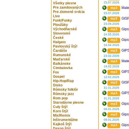
25.07.2026
Všetky piesne
Pre zamilovaných
Mate
mp3
Pre zlomené srdcia
23.07.2026
Live
GISP
mp3
Funk/Funky
23.06.2026
Ploužáky
Východňarské
Gips
mp3
Slovenské
24.05.2026
České
Gips
mp3
Halgato
24.04.2026
Pavlovský štýl
GIPS
Čardáše
mp3
Rumunské
23.02.2026
Maďarské
Mate
mp3
Balkánske
19.02.2026
Cimbalovka
GIP
mp3
Fox
Gospel
12.02.2026
Hip-Hop/Rap
GIS
mp3
Disko
31.01.2026
Rómsky folklór
GIP
mp3
Rómsky jazz
Rom pop
31.01.2026
Starodávne piesne
Gips
mp3
Culy štýl
09.01.2026
Koro štýl
Gips
mp3
Mix/Remix
Inštrumentálne
09.01.2026
Kajkoš štýl
Gips
mp3
Daxon štýl