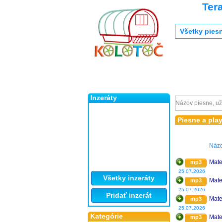
Ter
Všetky pies
Inzeráty
Piesne a play
Náz
Mate
mp3
25.07.2026
Všetky inzeráty
Mate
mp3
25.07.2026
Pridať inzerát
Mate
mp3
25.07.2026
Kategórie
Mate
mp3