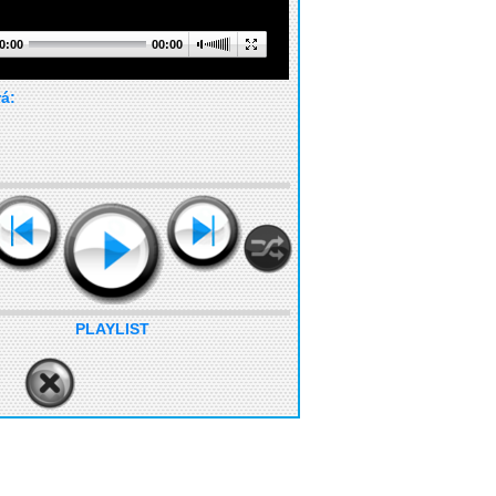
0:00
00:00
rá:
PLAYLIST