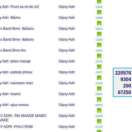
y Adri -Pozri sa mi do očí
Gipsy Adri
1944
y Adri -Mámo
Gipsy Adri
1689
s Band Brno- Italiano
Gipsy Adri
1861
s Band Brno- Italiano
Gipsy Adri
1526
s Band Brno-fox
Gipsy Adri
1564
y Adri -phen mange
Gipsy Adri
1574
y Adri -paltute phirav
Gipsy Adri
220576
1507
9304
y Adri -namaren man
Gipsy Adri
1546
200
67250
y Adri -mamo
Gipsy Adri
2597
y Adri -ajsa romna
Gipsy Adri
2055
SY ADRI -TAV MANGE MAMO
Gipsy Adri
2448
VARE
SY ADRI -PHUJ ROM
Gipsy Adri
2137