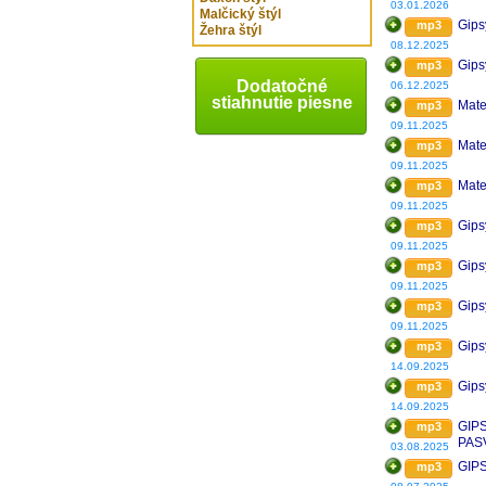
03.01.2026
Malčický štýl
Gips
mp3
Žehra štýl
08.12.2025
Gips
mp3
Dodatočné
06.12.2025
stiahnutie piesne
Mate
mp3
09.11.2025
Mate
mp3
09.11.2025
Mate
mp3
09.11.2025
Gips
mp3
09.11.2025
Gips
mp3
09.11.2025
Gips
mp3
09.11.2025
Gips
mp3
14.09.2025
Gips
mp3
14.09.2025
GIP
mp3
PAS
03.08.2025
GIP
mp3