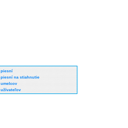
piesní
piesní na stiahnutie
umelcov
užívateľov