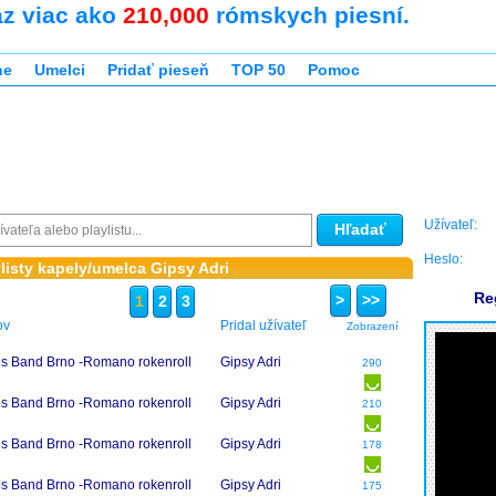
az viac ako
210,000
rómskych piesní.
ne
Umelci
Pridať pieseň
TOP 50
Pomoc
Užívateľ:
Hľadať
Heslo:
listy kapely/umelca Gipsy Adri
Re
>
>>
1
2
3
ov
Pridal užívateľ
Zobrazení
s Band Brno -Romano rokenroll
Gipsy Adri
290
s Band Brno -Romano rokenroll
Gipsy Adri
210
s Band Brno -Romano rokenroll
Gipsy Adri
178
s Band Brno -Romano rokenroll
Gipsy Adri
175