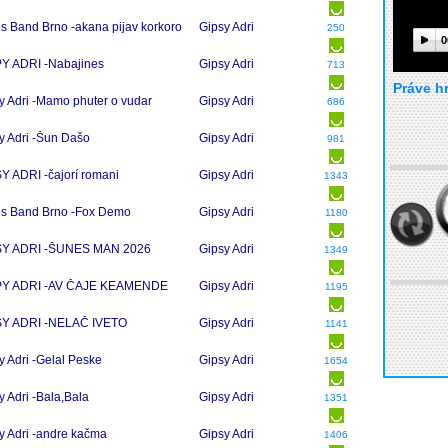
s Band Brno -akana pijav korkoro
Gipsy Adri
250
0
Y ADRI -Nabajines
Gipsy Adri
713
Práve h
y Adri -Mamo phuter o vudar
Gipsy Adri
686
y Adri -Šun Dašo
Gipsy Adri
981
Y ADRI -čajorí romani
Gipsy Adri
1343
s Band Brno -Fox Demo
Gipsy Adri
1180
SY ADRI -ŠUNES MAN 2026
Gipsy Adri
1349
PY ADRI -AV ČAJE KEAMENDE
Gipsy Adri
1195
SY ADRI -NELAČ IVETO
Gipsy Adri
1141
y Adri -Gelal Peske
Gipsy Adri
1654
y Adri -Bala,Bala
Gipsy Adri
1351
y Adri -andre kačma
Gipsy Adri
1406