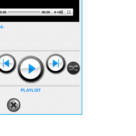
0:00
00:00
rá:
PLAYLIST