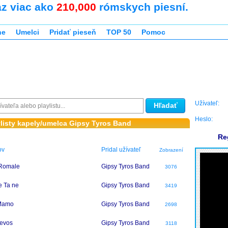
az viac ako
210,000
rómskych piesní.
ne
Umelci
Pridať pieseň
TOP 50
Pomoc
Užívateľ:
Hľadať
Heslo:
ylisty kapely/umelca Gipsy Tyros Band
Re
ov
Pridal užívateľ
Zobrazení
Romale
Gipsy Tyros Band
3076
e Ta ne
Gipsy Tyros Band
3419
 Mamo
Gipsy Tyros Band
2698
evos
Gipsy Tyros Band
3118