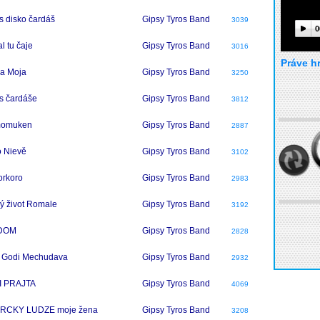
 disko čardáš
Gipsy Tyros Band
3039
0
al tu čaje
Gipsy Tyros Band
3016
Práve h
a Moja
Gipsy Tyros Band
3250
 čardáše
Gipsy Tyros Band
3812
omuken
Gipsy Tyros Band
2887
o Nievě
Gipsy Tyros Band
3102
orkoro
Gipsy Tyros Band
2983
ý život Romale
Gipsy Tyros Band
3192
DOM
Gipsy Tyros Band
2828
 Godi Mechudava
Gipsy Tyros Band
2932
I PRAJTA
Gipsy Tyros Band
4069
RCKY LUDZE moje žena
Gipsy Tyros Band
3208