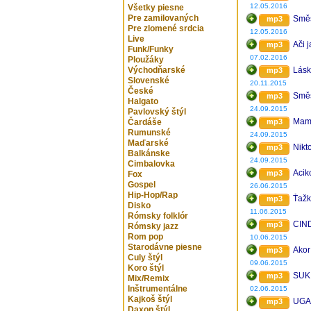
12.05.2016
Všetky piesne
Pre zamilovaných
Směs
mp3
Pre zlomené srdcia
12.05.2016
Live
Ači j
mp3
Funk/Funky
07.02.2016
Ploužáky
Východňarské
Lásk
mp3
Slovenské
20.11.2015
České
Směs
mp3
Halgato
24.09.2015
Pavlovský štýl
Mam
Čardáše
mp3
Rumunské
24.09.2015
Maďarské
Nikt
mp3
Balkánske
24.09.2015
Cimbalovka
Acik
mp3
Fox
Gospel
26.06.2015
Hip-Hop/Rap
Ťažk
mp3
Disko
11.06.2015
Rómsky folklór
CIN
mp3
Rómsky jazz
Rom pop
10.06.2015
Starodávne piesne
Akor
mp3
Culy štýl
09.06.2015
Koro štýl
SUK
mp3
Mix/Remix
Inštrumentálne
02.06.2015
Kajkoš štýl
UGA
mp3
Daxon štýl