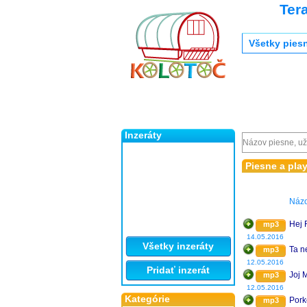
Ter
Všetky pies
Inzeráty
Piesne a pla
Náz
Hej 
mp3
14.05.2016
Všetky inzeráty
Ta n
mp3
12.05.2016
Pridať inzerát
Joj
mp3
12.05.2016
Kategórie
Pork
mp3