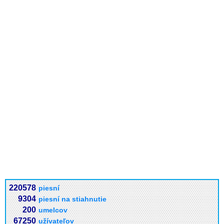
220578
piesní
9304
piesní na stiahnutie
200
umelcov
67250
užívateľov