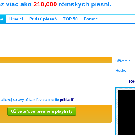
az viac ako
210,000
rómskych piesní.
ne
Umelci
Pridať pieseň
TOP 50
Pomoc
Užívateľ:
Heslo:
Re
ailovej správy užívateľovi sa musíte
prihlásiť
Užívateľove piesne a playlisty