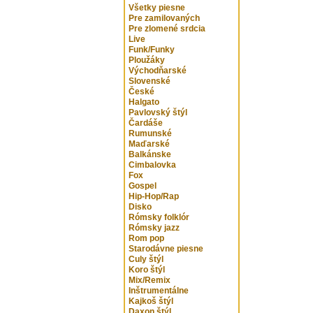
Všetky piesne
Pre zamilovaných
Pre zlomené srdcia
Live
Funk/Funky
Ploužáky
Východňarské
Slovenské
České
Halgato
Pavlovský štýl
Čardáše
Rumunské
Maďarské
Balkánske
Cimbalovka
Fox
Gospel
Hip-Hop/Rap
Disko
Rómsky folklór
Rómsky jazz
Rom pop
Starodávne piesne
Culy štýl
Koro štýl
Mix/Remix
Inštrumentálne
Kajkoš štýl
Daxon štýl