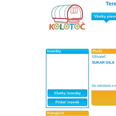
Ter
Všetky pies
Inzeráty
Profil
Užívateľ:
SUKAR GILA
Na odoslanie e-m
Všetky inzeráty
Pridať inzerát
Kategórie