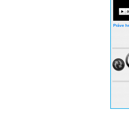
0
Práve h