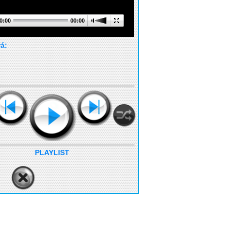
0:00
00:00
rá:
PLAYLIST