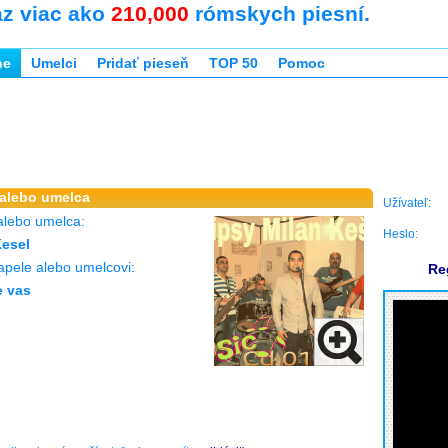
az viac ako
210,000
rómskych piesní.
ne
Umelci
Pridať pieseň
TOP 50
Pomoc
 alebo umelca
Užívateľ:
alebo umelca:
Heslo:
Kesel
apele alebo umelcovi:
Re
e vas