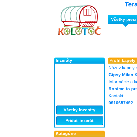
Ter
Všetky pies
Inzeráty
Profil kapely
Názov kapely 
Gipsy Milan 
Informácie o k
Robime to pr
Kontakt:
0910657492
Všetky inzeráty
Pridať inzerát
Kategórie