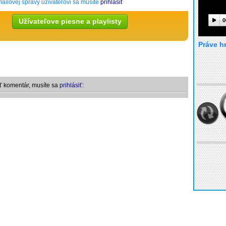
ailovej správy užívateľovi sa musíte
prihlásiť
Užívateľove piesne a playlisty
0
Práve h
ť komentár, musíte sa
prihlásiť: