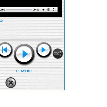
0:00
00:00
rá:
PLAYLIST