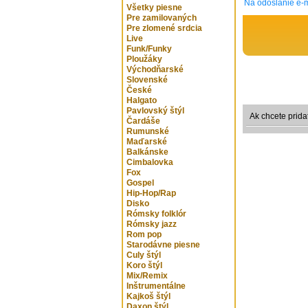
Na odoslanie e-m
Všetky piesne
Pre zamilovaných
Pre zlomené srdcia
Live
Funk/Funky
Ploužáky
Východňarské
Slovenské
České
Halgato
Pavlovský štýl
Ak chcete prida
Čardáše
Rumunské
Maďarské
Balkánske
Cimbalovka
Fox
Gospel
Hip-Hop/Rap
Disko
Rómsky folklór
Rómsky jazz
Rom pop
Starodávne piesne
Culy štýl
Koro štýl
Mix/Remix
Inštrumentálne
Kajkoš štýl
Daxon štýl