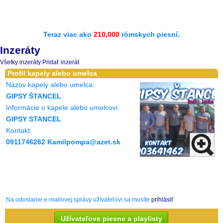
Teraz viac ako
210,000
rómskych piesní.
Inzeráty
Všetky inzeráty
Pridať inzerát
Profil kapely alebo umelca
Názov kapely alebo umelca:
GIPSY ŠTANCEL
Informácie o kapele alebo umelcovi:
GIPSY STANCEL
Kontakt:
0911746262 Kamilpompa@azet.sk
Na odoslanie e-mailovej správy užívateľovi sa musíte
prihlásiť
Užívateľove piesne a playlisty