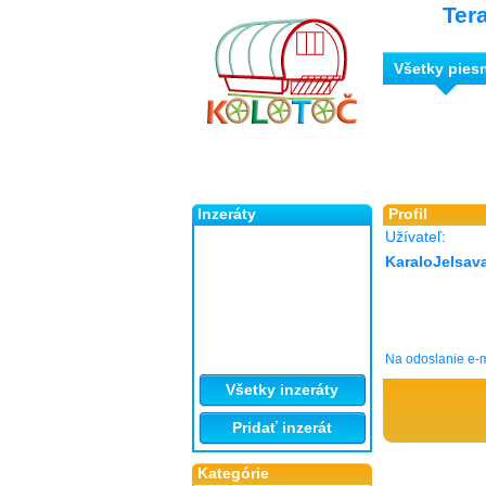
Ter
Všetky pies
Inzeráty
Profil
Užívateľ:
KaraloJelsav
Na odoslanie e-m
Všetky inzeráty
Pridať inzerát
Kategórie