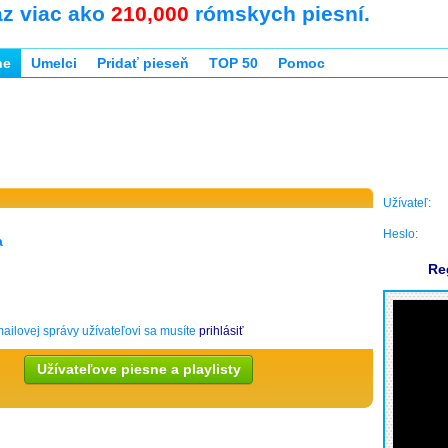
az viac ako
210,000
rómskych piesní.
ne
Umelci
Pridať pieseň
TOP 50
Pomoc
Užívateľ:
Heslo:
a
Re
ailovej správy užívateľovi sa musíte
prihlásiť
Užívateľove piesne a playlisty