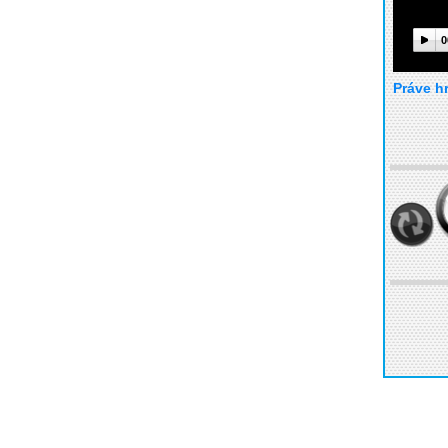
0
Práve h