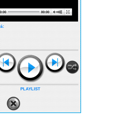
0:00
00:00
rá:
PLAYLIST