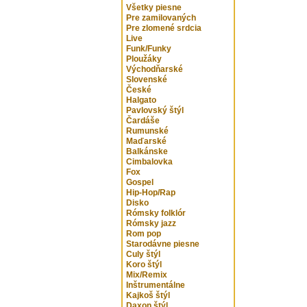
Všetky piesne
Pre zamilovaných
Pre zlomené srdcia
Live
Funk/Funky
Ploužáky
Východňarské
Slovenské
České
Halgato
Pavlovský štýl
Čardáše
Rumunské
Maďarské
Balkánske
Cimbalovka
Fox
Gospel
Hip-Hop/Rap
Disko
Rómsky folklór
Rómsky jazz
Rom pop
Starodávne piesne
Culy štýl
Koro štýl
Mix/Remix
Inštrumentálne
Kajkoš štýl
Daxon štýl