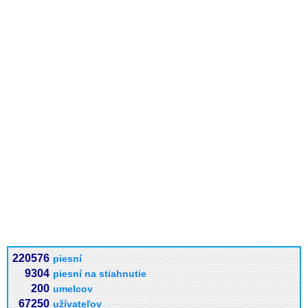
220576
piesní
9304
piesní na stiahnutie
200
umelcov
67250
užívateľov