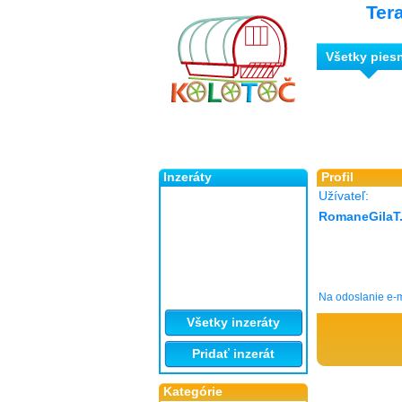
Ter
Všetky pies
Inzeráty
Profil
Užívateľ:
RomaneGilaT.
Na odoslanie e-m
Všetky inzeráty
Pridať inzerát
Kategórie