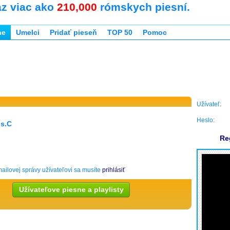
az viac ako
210,000
rómskych piesní.
ne
Umelci
Pridať pieseň
TOP 50
Pomoc
Užívateľ:
Heslo:
s.C
Re
ailovej správy užívateľovi sa musíte
prihlásiť
Užívateľove piesne a playlisty