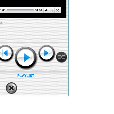
0:00
00:00
rá:
PLAYLIST