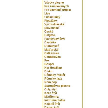
Všetky piesne
Pre zamilovaných
Pre zlomené srdcia
Live
Funk/Funky
Ploužáky
Východňarské
Slovenské
České
Halgato
Pavlovský štýl
Čardáše
Rumunské
Maďarské
Balkánske
Cimbalovka
Fox
Gospel
Hip-Hop/Rap
Disko
Rómsky folklór
Rómsky jazz
Rom pop
Starodávne piesne
Culy štýl
Koro štýl
Mix/Remix
Inštrumentálne
Kajkoš štýl
Daxon štýl