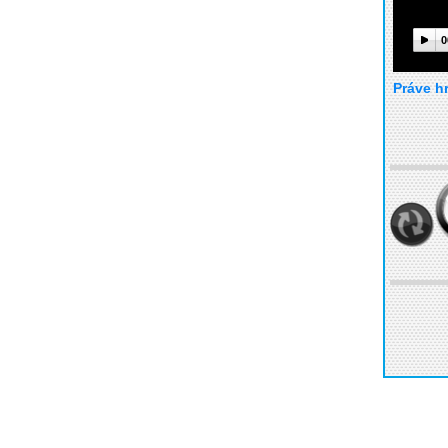
0
Práve h