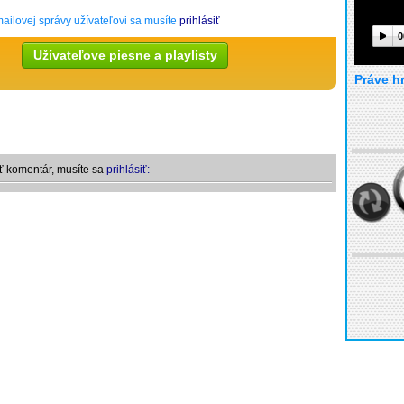
ailovej správy užívateľovi sa musíte
prihlásiť
0
Užívateľove piesne a playlisty
Práve h
ť komentár, musíte sa
prihlásiť: