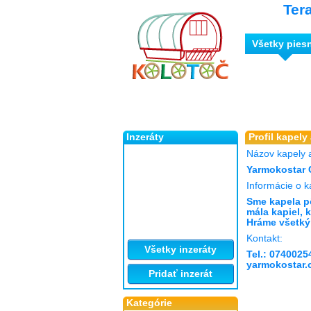
Ter
Všetky pies
Inzeráty
Profil kapely
Názov kapely 
Yarmokostar 
Informácie o k
Sme kapela p
mála kapiel, 
Hráme všetký
Kontakt:
Všetky inzeráty
Tel.: 0740025
yarmokostar
Pridať inzerát
Kategórie