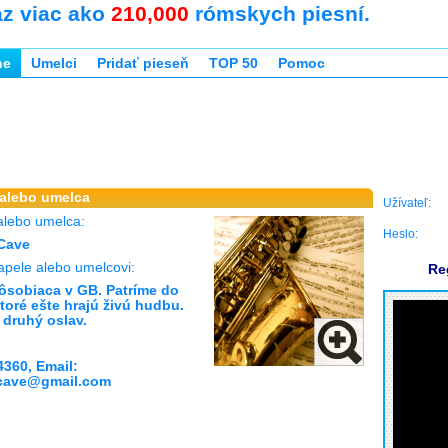
az viac ako
210,000
rómskych piesní.
ne
Umelci
Pridať pieseň
TOP 50
Pomoc
 alebo umelca
Užívateľ:
alebo umelca:
Heslo:
Cave
apele alebo umelcovi:
Re
ôsobiaca v GB. Patríme do
ktoré ešte hrajú živú hudbu.
 druhý oslav.
4360, Email:
.cave@gmail.com