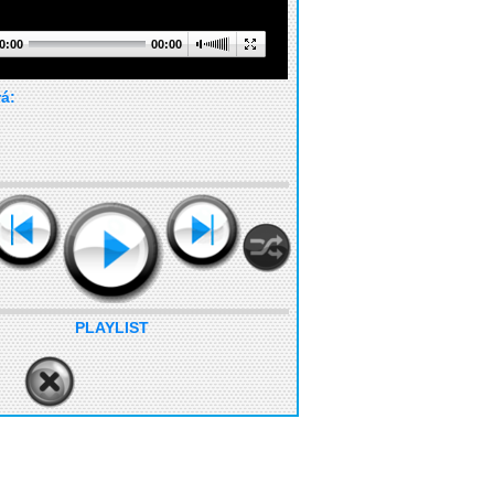
0:00
00:00
rá:
PLAYLIST