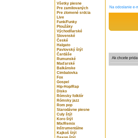
Všetky piesne
Na odoslanie e-m
Pre zamilovaných
Pre zlomené srdcia
Live
Funk/Funky
Ploužáky
Východňarské
Slovenské
České
Halgato
Pavlovský štýl
Čardáše
Ak chcete prida
Rumunské
Maďarské
Balkánske
Cimbalovka
Fox
Gospel
Hip-Hop/Rap
Disko
Rómsky folklór
Rómsky jazz
Rom pop
Starodávne piesne
Culy štýl
Koro štýl
Mix/Remix
Inštrumentálne
Kajkoš štýl
Daxon štýl