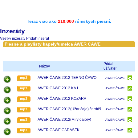
Teraz viac ako
210,000
rómskych piesní.
Inzeráty
Všetky inzeráty
Pridať inzerát
Piesne a playlisty kapely/umelca AWER ČAWE
Pridal
Názov
užívateľ
AWER ČAWE 2012 TERNO ČAWO
mp3
AWER ČAWE
AWER ČAWE 2012 KAJ
mp3
AWER ČAWE
AWER ČAWE 2012 KOZARA
mp3
AWER ČAWE
AWER ČAWE 2012(Užar čaje) čardáš
mp3
AWER ČAWE
AWER ČAWE 2012(Miry dajory)
mp3
AWER ČAWE
AWER ČAWE ČADÁŠEK
mp3
AWER ČAWE