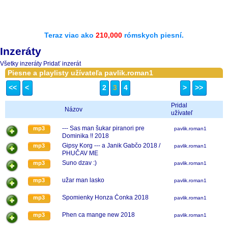
Teraz viac ako
210,000
rómskych piesní.
Inzeráty
Všetky inzeráty
Pridať inzerát
Piesne a playlisty užívateľa pavlik.roman1
<<
<
2
3
4
>
>>
Pridal
Názov
užívateľ
--- Sas man šukar piranori pre
mp3
pavlik.roman1
Dominika !! 2018
Gipsy Korg --- a Janik Gabčo 2018 /
mp3
pavlik.roman1
PHUČAV ME
Suno dzav :)
mp3
pavlik.roman1
užar man lasko
mp3
pavlik.roman1
Spomienky Honza Čonka 2018
mp3
pavlik.roman1
Phen ca mange new 2018
mp3
pavlik.roman1