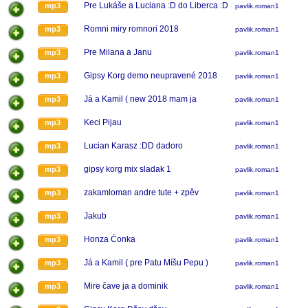
Pre Lukáše a Luciana :D do Liberca :D
mp3
pavlik.roman1
Romni miry romnori 2018
mp3
pavlik.roman1
Pre Milana a Janu
mp3
pavlik.roman1
Gipsy Korg demo neupravené 2018
mp3
pavlik.roman1
Já a Kamil ( new 2018 mam ja
mp3
pavlik.roman1
Keci Pijau
mp3
pavlik.roman1
Lucian Karasz :DD dadoro
mp3
pavlik.roman1
gipsy korg mix sladak 1
mp3
pavlik.roman1
zakamloman andre tute + zpěv
mp3
pavlik.roman1
Jakub
mp3
pavlik.roman1
Honza Čonka
mp3
pavlik.roman1
Já a Kamil ( pre Patu Míšu Pepu )
mp3
pavlik.roman1
Mire čave ja a dominik
mp3
pavlik.roman1