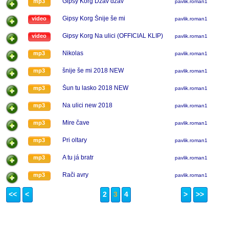
Gipsy Korg Džav džav
mp3
pavlik.roman1
Gipsy Korg Šnije še mi
video
pavlik.roman1
Gipsy Korg Na ulici (OFFICIAL KLIP)
video
pavlik.roman1
Nikolas
mp3
pavlik.roman1
šnije še mi 2018 NEW
mp3
pavlik.roman1
Šun tu lasko 2018 NEW
mp3
pavlik.roman1
Na ulici new 2018
mp3
pavlik.roman1
Mire čave
mp3
pavlik.roman1
Pri oltary
mp3
pavlik.roman1
A tu já bratr
mp3
pavlik.roman1
Rači avry
mp3
pavlik.roman1
<<
<
2
3
4
>
>>