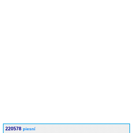
220578
piesní