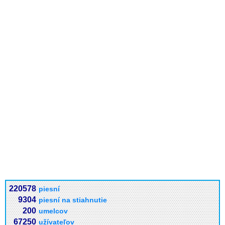
220578
piesní
9304
piesní na stiahnutie
200
umelcov
67250
užívateľov