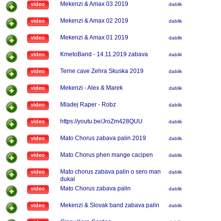
Mekenzi & Amax 03 2019
video
dablik
Mekenzi & Amax 02 2019
video
dablik
Mekenzi & Amax 01 2019
video
dablik
KmetoBand - 14.11.2019 zabava
video
dablik
Terne cave Zehra Skuska 2019
video
dablik
Mekenzi - Alex & Marek
video
dablik
Mladej Raper - Robz
video
dablik
https://youtu.be/JroZm428QUU
video
dablik
Mato Chorus zabava palin 2019
video
dablik
Mato Chorus phen mange cacipen
video
dablik
Mato chorus zabava palin o sero man
video
dablik
dukal
Mato Chorus zabava palin
video
dablik
Mekenzi & Slovak band zabava palin
video
dablik