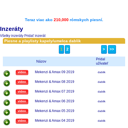
Teraz viac ako
210,000
rómskych piesní.
Inzeráty
Všetky inzeráty
Pridať inzerát
Piesne a playlisty kapely/umelca dablik
1
2
>
>>
Pridal
Názov
užívateľ
Mekenzi & Amax 09 2019
video
dablik
Mekenzi & Amax 08 2019
video
dablik
Mekenzi & Amax 07 2019
video
dablik
Mekenzi & Amax 06 2019
video
dablik
Mekenzi & Amax 05 2019
video
dablik
Mekenzi & Amax 04 2019
video
dablik