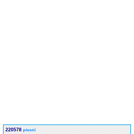
220578
piesní