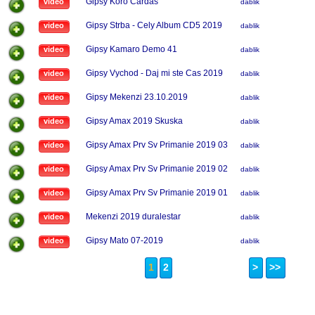
Gipsy Koro Cardas
video
dablik
Gipsy Strba - Cely Album CD5 2019
video
dablik
Gipsy Kamaro Demo 41
video
dablik
Gipsy Vychod - Daj mi ste Cas 2019
video
dablik
Gipsy Mekenzi 23.10.2019
video
dablik
Gipsy Amax 2019 Skuska
video
dablik
Gipsy Amax Prv Sv Primanie 2019 03
video
dablik
Gipsy Amax Prv Sv Primanie 2019 02
video
dablik
Gipsy Amax Prv Sv Primanie 2019 01
video
dablik
Mekenzi 2019 duralestar
video
dablik
Gipsy Mato 07-2019
video
dablik
1
2
>
>>