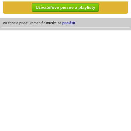
Užívateľove piesne a playlisty
Ak chcete pridať komentár, musíte sa
prihlásiť: