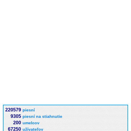
220579
piesní
9305
piesní na stiahnutie
200
umelcov
67250
užívateľov