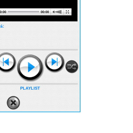
0:00
00:00
rá:
PLAYLIST