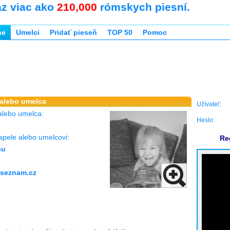
az viac ako
210,000
rómskych piesní.
ne
Umelci
Pridať pieseň
TOP 50
Pomoc
 alebo umelca
Užívateľ:
alebo umelca:
Heslo:
apele alebo umelcovi:
Re
bu
@seznam.cz