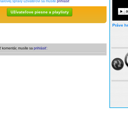
ailovej správy užívateľovi sa musíte
prihlásiť
Užívateľove piesne a playlisty
0
Práve h
ť komentár, musíte sa
prihlásiť: