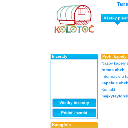
Ter
Všetky pies
Inzeráty
Profil kapely
Názov kapely 
romos cheb
Informácie o k
kapela s che
Kontakt:
majkytaylor
Všetky inzeráty
Pridať inzerát
Kategórie