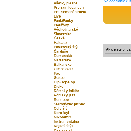
Na odoslanie e-m
Všetky piesne
Pre zamilovaných
Pre zlomené srdcia
Live
Funk/Funky
Ploužáky
Východňarské
Slovenské
České
Halgato
Pavlovský štýl
Ak chcete prida
Čardáše
Rumunské
Maďarské
Balkánske
Cimbalovka
Fox
Gospel
Hip-Hop/Rap
Disko
Rómsky folklór
Rómsky jazz
Rom pop
Starodávne piesne
Culy štýl
Koro štýl
Mix/Remix
Inštrumentálne
Kajkoš štýl
Daxon štýl