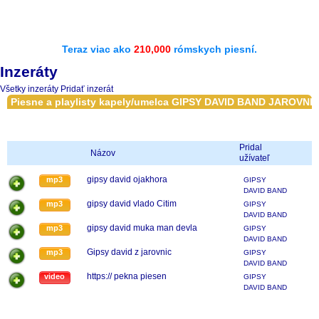
Teraz viac ako
210,000
rómskych piesní.
Inzeráty
Všetky inzeráty
Pridať inzerát
Piesne a playlisty kapely/umelca GIPSY DAVID BAND JAROVNI
Pridal
Názov
užívateľ
gipsy david ojakhora
mp3
GIPSY
DAVID BAND
JAROVNICE
gipsy david vlado Citim
mp3
GIPSY
DAVID BAND
JAROVNICE
gipsy david muka man devla
mp3
GIPSY
DAVID BAND
JAROVNICE
Gipsy david z jarovnic
mp3
GIPSY
DAVID BAND
JAROVNICE
https:// pekna piesen
video
GIPSY
DAVID BAND
JAROVNICE