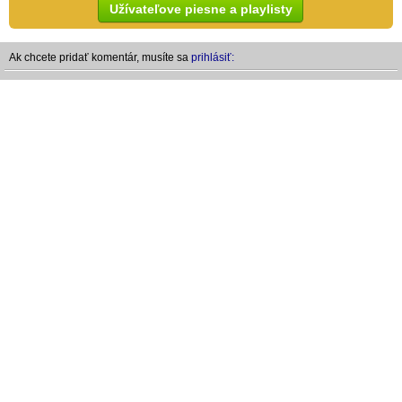
Užívateľove piesne a playlisty
Ak chcete pridať komentár, musíte sa
prihlásiť: