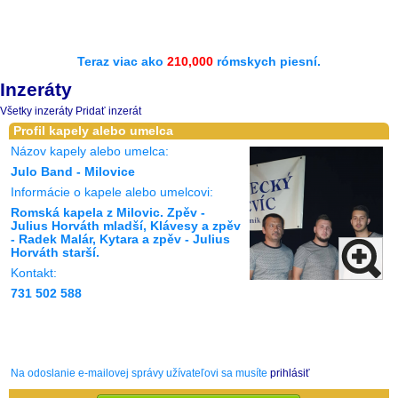
Teraz viac ako
210,000
rómskych piesní.
Inzeráty
Všetky inzeráty
Pridať inzerát
Profil kapely alebo umelca
Názov kapely alebo umelca:
Julo Band - Milovice
Informácie o kapele alebo umelcovi:
Romská kapela z Milovic. Zpěv -
Julius Horváth mladší, Klávesy a zpěv
- Radek Malár, Kytara a zpěv - Julius
Horváth starší.
Kontakt:
731 502 588
Na odoslanie e-mailovej správy užívateľovi sa musíte
prihlásiť