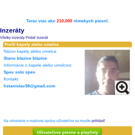
Teraz viac ako
210,000
rómskych piesní.
Inzeráty
Všetky inzeráty
Pridať inzerát
Profil kapely alebo umelca
Názov kapely alebo umelca:
Stano blazice blazice
Informácie o kapele alebo umelcovi:
Spev solo spev
Kontakt:
hstanislav38@gmail.com
Na odoslanie e-mailovej správy užívateľovi sa musíte
prihlásiť
Užívateľove piesne a playlisty