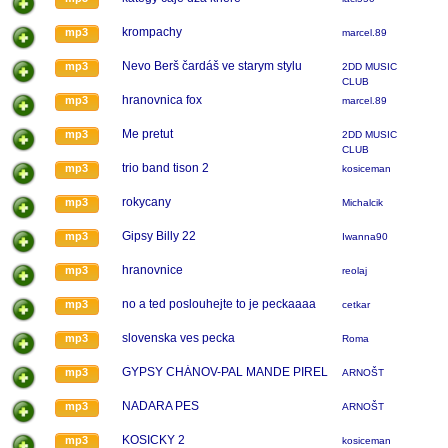
krompachy
mp3
marcel.89
Nevo Berš čardáš ve starym stylu
mp3
2DD MUSIC
CLUB
hranovnica fox
mp3
marcel.89
Me pretut
mp3
2DD MUSIC
CLUB
trio band tison 2
mp3
kosiceman
rokycany
mp3
Michalcik
Gipsy Billy 22
mp3
Iwanna90
hranovnice
mp3
reolaj
no a ted poslouhejte to je peckaaaa
mp3
cetkar
slovenska ves pecka
mp3
Roma
GYPSY CHÁNOV-PAL MANDE PIREL
mp3
ARNOŠT
NADARA PES
mp3
ARNOŠT
KOSICKY 2
mp3
kosiceman