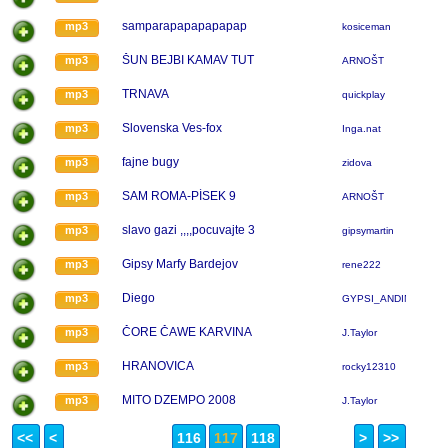
samparapapapapapap
mp3
kosiceman
ŠUN BEJBI KAMAV TUT
mp3
ARNOŠT
TRNAVA
mp3
quickplay
Slovenska Ves-fox
mp3
Inga.nat
fajne bugy
mp3
zidova
SAM ROMA-PÍSEK 9
mp3
ARNOŠT
slavo gazi ,,,,pocuvajte 3
mp3
gipsymartin
Gipsy Marfy Bardejov
mp3
rene222
Diego
mp3
GYPSI_ANDINA
ČORE ČAWE KARVINA
mp3
J.Taylor
HRANOVICA
mp3
rocky12310
MITO DZEMPO 2008
mp3
J.Taylor
<<
<
116
117
118
>
>>