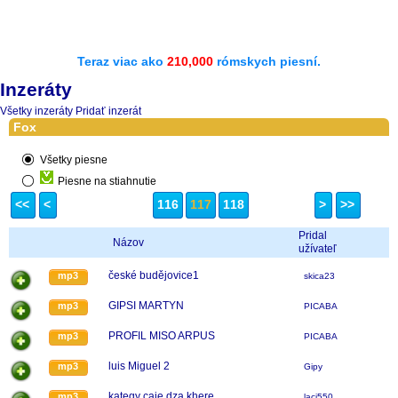
Teraz viac ako
210,000
rómskych piesní.
Inzeráty
Všetky inzeráty
Pridať inzerát
Fox
Všetky piesne
Piesne na stiahnutie
<<
<
116
117
118
>
>>
Pridal
Názov
užívateľ
české budějovice1
mp3
skica23
GIPSI MARTYN
mp3
PICABA
PROFIL MISO ARPUS
mp3
PICABA
luis Miguel 2
mp3
Gipy
kategy caje dza khere
mp3
laci550