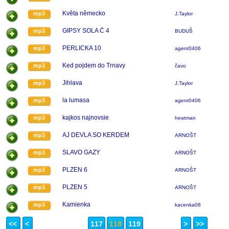
Květa německo
mp3
J.Taylor
GIPSY SOLA Č 4
mp3
BUDUŠ
PERLICKA 10
mp3
agent0406
Ked pojdem do Trnavy
mp3
čavo
Jihlava
mp3
J.Taylor
la lumasa
mp3
agent0406
kajkos najnovsie
mp3
heatman
AJ DEVLA SO KERDEM
mp3
ARNOŠT
SLAVO GAZY
mp3
ARNOŠT
PLZEN 6
mp3
ARNOŠT
PLZEN 5
mp3
ARNOŠT
Kamienka
mp3
kacenka08
<<
<
117
118
119
>
>>