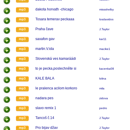
dakota horvath -chicago
mp3
missshelby
Tosara temerav peckaaa
mp3
losdavidos
Praha čave
mp3
J.Taylor
saxafon gav
mp3
kar11
martin.V.ida
mp3
macike1
Slovenská ves kamaráádi
mp3
J.Taylor
to je pecka,poslechněte si
mp3
kacenka08
KALE BALA
mp3
lolina
le pralenca acilom korkoro
mp3
mila
nadara pes
mp3
zidova
slavo remix 1
mp3
pedro
Tancoš č.14
mp3
J.Taylor
Pro bijav džav
mp3
J.Taylor