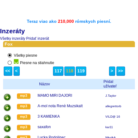
Teraz viac ako
210,000
rómskych piesní.
Inzeráty
Všetky inzeráty
Pridať inzerát
Fox
Všetky piesne
Piesne na stiahnutie
<<
<
117
118
119
>
>>
Pridal
Názov
užívateľ
MAMO MIRI DAJORI
mp3
J.Taylor
A-mol nota Renè Muzsikalt
mp3
allegrettorb
3 KAMIENKA
mp3
VILD@ 16
saxafon
mp3
kar11
Lucka Podolinec
mp3
NikolkA