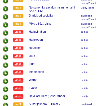
mixcraft7studio
No senoritka saxafon instrumentalni
mp3
Gipsy_Bend_žatec
SAXAFONU
Sladak od socialky
mp3
patrik-badi
mixcraft7studio
Mixcraft 9.... disko
mp3
patrik-badi
mixcraft7studio
Hallucination
video
co ti je
Halloween
video
co ti je
Rebellion
video
co ti je
Dark
video
co ti je
Fight
video
co ti je
Imagination
video
co ti je
Worry
video
co ti je
Evolve
video
co ti je
Devil of Orient (Bříšní tanec)
video
co ti je
Sukar jakhora .....Hmm ?
mp3
patrik-badi