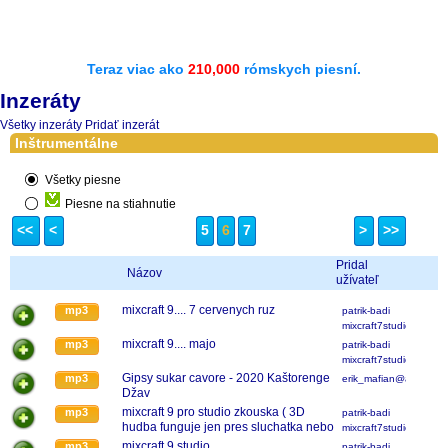
Teraz viac ako
210,000
rómskych piesní.
Inzeráty
Všetky inzeráty
Pridať inzerát
Inštrumentálne
Všetky piesne
Piesne na stiahnutie
<<
<
5
6
7
>
>>
Pridal
Názov
užívateľ
mixcraft 9.... 7 cervenych ruz
mp3
patrik-badi
mixcraft7studio
mixcraft 9.... majo
mp3
patrik-badi
mixcraft7studio
Gipsy sukar cavore - 2020 Kaštorenge
mp3
erik_mafian@azet.sk
Džav
mixcraft 9 pro studio zkouska ( 3D
mp3
patrik-badi
hudba funguje jen pres sluchatka nebo
mixcraft7studio
stereo repraky)
mixcraft 9 studio
mp3
patrik-badi