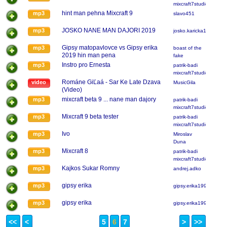
mixcraft7studio
hint man pehna Mixcraft 9
mp3
slavo451
JOSKO NANE MAN DAJORI 2019
mp3
josko.karicka123
Gipsy matopavlovce vs Gipsy erika
mp3
boast of the
2019 hin man pena
fake
Instro pro Ernesta
mp3
patrik-badi
mixcraft7studio
Románe GiĽaá - Sar Ke Late Dzava
video
MusicGila
(Video)
mixcraft beta 9 ... nane man dajory
mp3
patrik-badi
mixcraft7studio
Mixcraft 9 beta tester
mp3
patrik-badi
mixcraft7studio
Ivo
mp3
Miroslav
Duna
Mixcraft 8
mp3
patrik-badi
mixcraft7studio
Kajkos Sukar Romny
mp3
andrej.adko
gipsy erika
mp3
gipsy.erika1995
gipsy erika
mp3
gipsy.erika1995
<<
<
5
6
7
>
>>