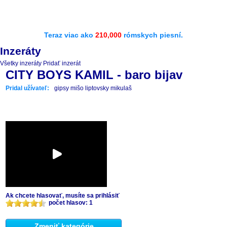
Teraz viac ako
210,000
rómskych piesní.
Inzeráty
Všetky inzeráty
Pridať inzerát
CITY BOYS KAMIL - baro bijav
Pridal užívateľ:
gipsy mišo liptovsky mikulaš
Ak chcete hlasovať, musíte sa prihlásiť
počet hlasov: 1
Zmeniť kategórie