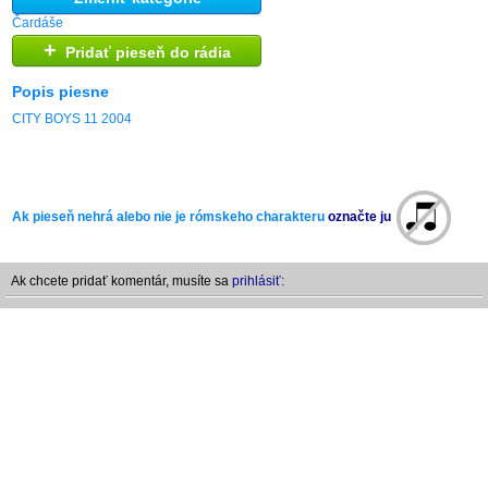
Čardáše
+
Pridať pieseň do rádia
Popis piesne
CITY BOYS 11 2004
Ak pieseň nehrá alebo nie je rómskeho charakteru
označte ju
Ak chcete pridať komentár, musíte sa
prihlásiť: