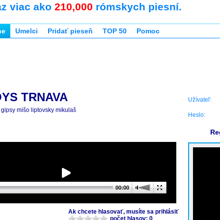
az viac ako
210,000
rómskych piesní.
ne
Umelci
Pridať pieseň
TOP 50
Pomoc
OYS TRNAVA
Užívateľ:
gipsy mišo liptovsky mikulaš
Heslo:
Re
00:00
Ak chcete hlasovať, musíte sa prihlásiť
počet hlasov: 0