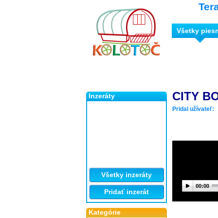
Ter
Všetky pies
CITY B
Inzeráty
Pridal užívateľ:
Všetky inzeráty
00:00
Pridať inzerát
Kategórie