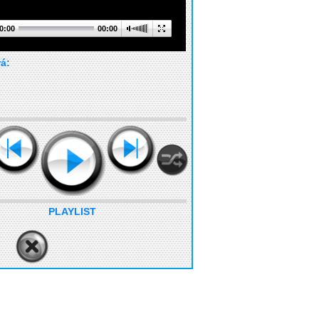
0:00
00:00
rá:
PLAYLIST