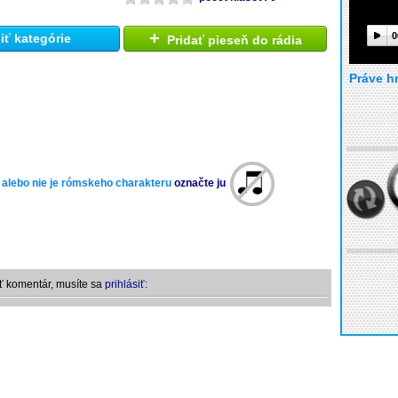
+
0
ť kategórie
Pridať pieseň do rádia
Práve h
 alebo nie je rómskeho charakteru
označte ju
ť komentár, musíte sa
prihlásiť: