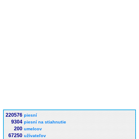
220576
piesní
9304
piesní na stiahnutie
200
umelcov
67250
užívateľov