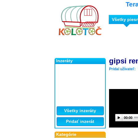
Ter
Všetky pies
gipsi re
Inzeráty
Pridal užívateľ:
Všetky inzeráty
00:00
Pridať inzerát
Kategórie