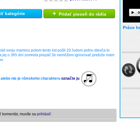
+
0
ť kategórie
Pridať pieseň do rádia
Práve h
rád svoju maminu potom tento list pošli 20 ľudom jedno dievča to
a jej o 365 dní zomrela prepáč že nemôžem ignorovať pretože mám
nu
 alebo nie je rómskeho charakteru
označte ju
ť komentár, musíte sa
prihlásiť: