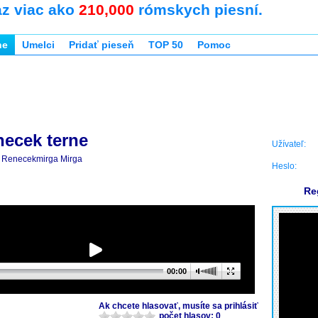
az viac ako
210,000
rómskych piesní.
ne
Umelci
Pridať pieseň
TOP 50
Pomoc
necek terne
Užívateľ:
Renecekmirga Mirga
Heslo:
Re
00:00
Ak chcete hlasovať, musíte sa prihlásiť
počet hlasov: 0