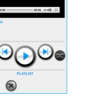
0:00
00:00
rá:
PLAYLIST