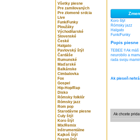
Všetky piesne
Pre zamilovaných
Pre zlomené srdcia
Zmeni
Live
Koro štýl
Funk/Funky
Rómsky jazz
Ploužáky
Halgato
Východňarské
Funk/Funky
Slovenské
České
Popis piesne
Halgato
Pavlovský štýl
TEBEE !! Ak máš 
Čardáše
neurobilo a mam
Rumunské
rada svoju mami
Maďarské
Balkánske
Cimbalovka
Fox
Ak pieseň nehrá
Gospel
Hip-Hop/Rap
Disko
Rómsky folklór
Rómsky jazz
Rom pop
Starodávne piesne
Ak chcete prida
Culy štýl
Koro štýl
Mix/Remix
Inštrumentálne
Kajkoš štýl
Daxon štýl