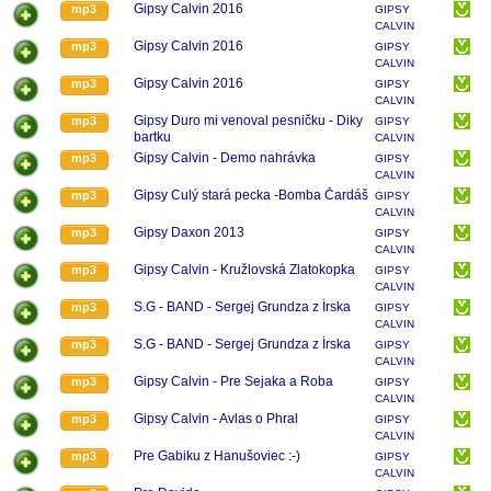
Gipsy Calvin 2016
mp3
GIPSY
CALVIN
Gipsy Calvin 2016
mp3
GIPSY
CALVIN
Gipsy Calvin 2016
mp3
GIPSY
CALVIN
Gipsy Duro mi venoval pesničku - Diky
mp3
GIPSY
bartku
CALVIN
Gipsy Calvin - Demo nahrávka
mp3
GIPSY
CALVIN
Gipsy Culý stará pecka -Bomba Čardáš
mp3
GIPSY
CALVIN
Gipsy Daxon 2013
mp3
GIPSY
CALVIN
Gipsy Calvin - Kružlovská Zlatokopka
mp3
GIPSY
CALVIN
S.G - BAND - Sergej Grundza z Írska
mp3
GIPSY
CALVIN
S.G - BAND - Sergej Grundza z Írska
mp3
GIPSY
CALVIN
Gipsy Calvin - Pre Sejaka a Roba
mp3
GIPSY
CALVIN
Gipsy Calvin - Avlas o Phral
mp3
GIPSY
CALVIN
Pre Gabiku z Hanušoviec :-)
mp3
GIPSY
CALVIN