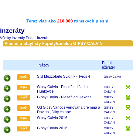
Teraz viac ako
210,000
rómskych piesní.
Inzeráty
Všetky inzeráty
Pridať inzerát
Piesne a playlisty kapely/umelca GIPSY CALVIN
Pridal
Názov
užívateľ
Styl Mezzoforte Svidník - Tyros 4
mp3
Gipsy Calvin
Gipsy Calvin - Pieseň od Jarko
mp3
GIPSY
Hunkovce
CALVIN
Gipsy Calvin - Pieseň od Daxona
mp3
GIPSY
CALVIN
Od Gipsy Vancoš venovaná pre mňa a
mp3
GIPSY
Davida , Diky chlapci
CALVIN
Gipsy Calvin 2016
mp3
GIPSY
CALVIN
Gipsy Calvin 2016
mp3
GIPSY
CALVIN