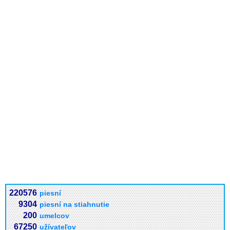
220576
piesní
9304
piesní na stiahnutie
200
umelcov
67250
užívateľov